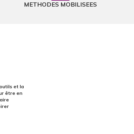
METHODES MOBILISEES
utils et la
ur être en
aire
irer