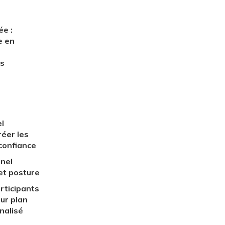
e :
e en
s
l
éer les
 confiance
nel
 et posture
rticipants
ur plan
nalisé