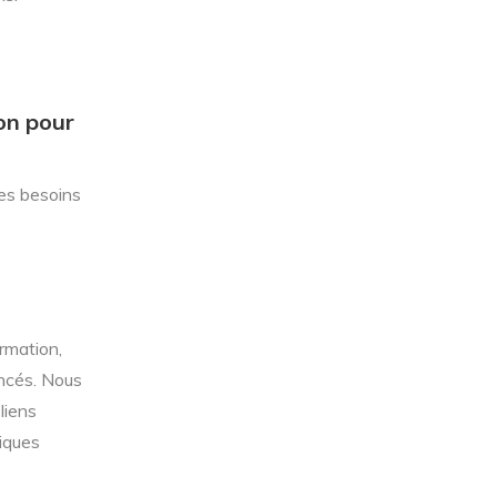
on pour
les besoins
ormation,
ncés. Nous
liens
iques