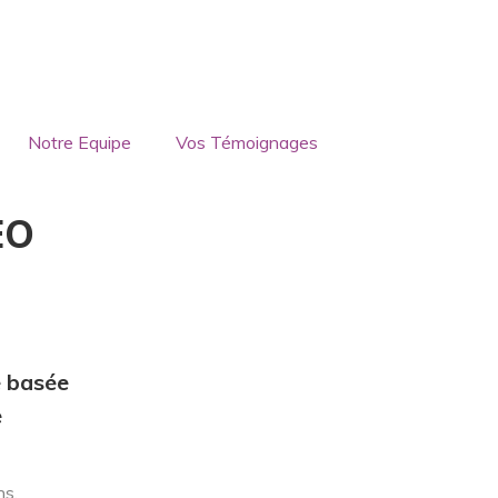
Notre Equipe
Vos Témoignages
EO
 basée
e
ns.