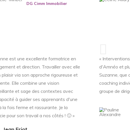
DG Cimm Immobilier
nne est une excellente formatrice en
« Interventions
ement et direction. Travailler avec elle
d'Amnéo et plu
 plaisir via son approche rigoureuse et
Suzanne, que c
nente. Elle combine une vision
coaching indiv
eillante et sage des contextes avec
groupe de diri
apacité à guider ses apprenants d'une
 la fois ferme et rassurante. Je la
ie pour son travail a nos côtés ! 🙂 »
Jean Friot