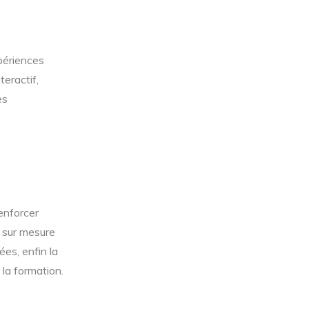
périences
eractif,
es
renforcer
n sur mesure
ées, enfin la
la formation.