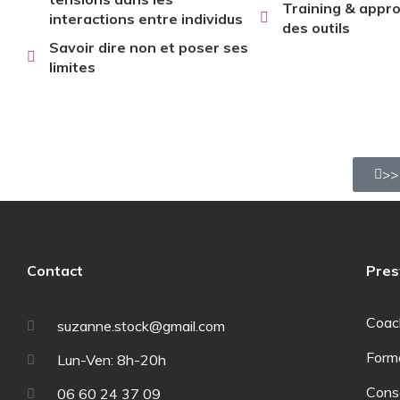
Training & appro
interactions entre individus
des outils
Savoir dire non et poser ses
limites
>>
Contact
Pres
Coac
suzanne.stock@gmail.com
Form
Lun-Ven: 8h-20h
Cons
06 60 24 37 09