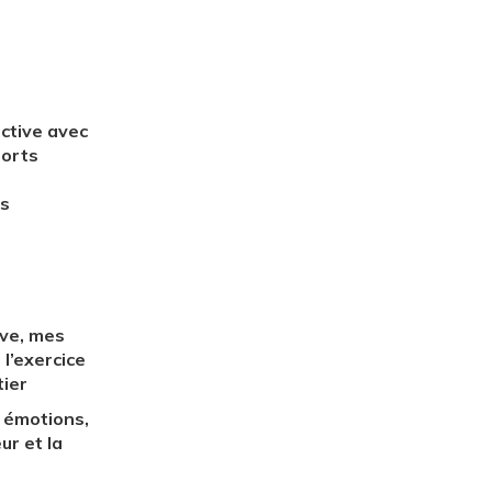
ctive avec
ports
s
êve, mes
l’exercice
ier
 émotions,
r et la