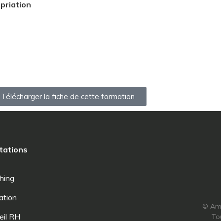
priation
 Télécharger la fiche de cette formation
tations
hing
ation
© Amn
eil RH
To