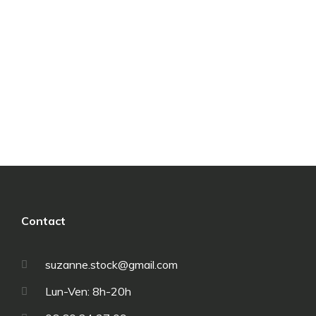
Netus et malesuada – fames nulla from ac
turpis egestas
Industry news
Par
etxqCR9sI418
05/05/2018
Laisser un commentaire
Netus et malesuada fames ac turpis egestas nulla
facilisi.Maecenas sit amet tincidunt elit – habitant morbi
tristique senectus et netus et malesuada fames.
Contact
suzanne.stock@gmail.com
Lun-Ven: 8h-20h