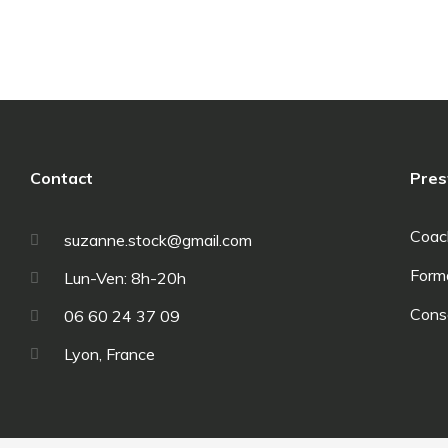
Hello world!
Uncategorized
Par
etxqCR9sI418
05/08/2020
Laisser un comm
Welcome to WordPress. This is your first post. Edit or delete 
Contact
Pres
Coac
suzanne.stock@gmail.com
Form
Lun-Ven: 8h-20h
Cons
06 60 24 37 09
Lyon, France