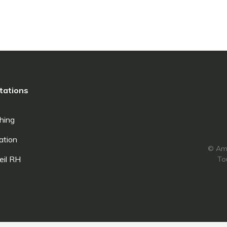
entaire
it, then start writing!
tations
hing
ation
© Amn
eil RH
To