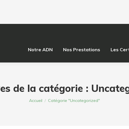
Notre ADN
Nos Prestations
Les Cert
es de la catégorie :
Uncateg
Vous êtes ici :
Accueil
Catégorie "Uncategorized"